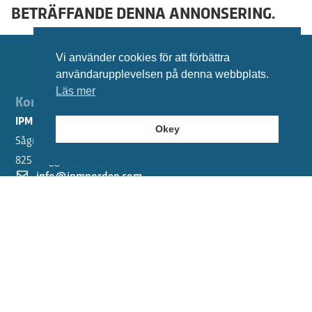
BETRÄFFANDE DENNA ANNONSERING.
Vi använder cookies för att förbättra
användarupplevelsen på denna webbplats.
Läs mer
Kontaktuppgifter
IPM Norden AB
Okey
Sågmyravägen 2
825 31 Iggesund
info@ipmnorden.com
0650-208 80
Följ oss
Meny
Våra tjänster