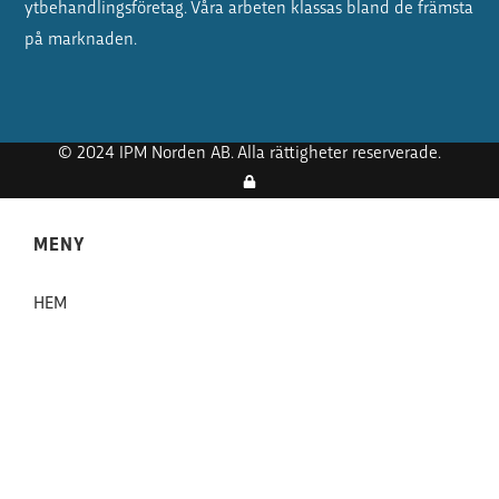
ytbehandlingsföretag. Våra arbeten klassas bland de främsta
på marknaden.
© 2024 IPM Norden AB. Alla rättigheter reserverade.
MENY
HEM
VÅRA TJÄNSTER
PROJEKT
OM FÖRETAGET